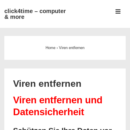
↓
click4time – computer
Zum
& more
MEN
Inhalt
Main
Navigation
Home
›
Viren entfernen
Viren entfernen
Viren entfernen und
Datensicherheit